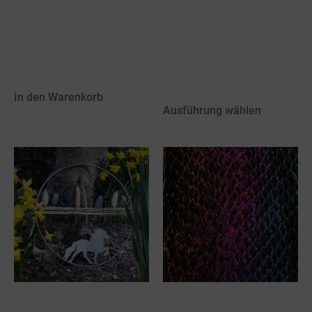
Edelstahl Dekoreifen
Edelstahl Dekoreifen
mit Mini Aussie
mit Passer &
Trockenblumen
40,00
€
50,00
€
inkl. 19 % MwSt.
inkl. 19 % MwSt.
zzgl.
Versand
zzgl.
Versand
In den Warenkorb
Ausführung wählen
Edelstahl Dekoreifen
Fischlederhaut