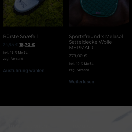
Bürste Snæfell
Sportsfreund x Melasol
Satteldecke Wolle
24,95
€
18,70
€
MERMAID
inkl. 19 % MwSt.
279,00
€
zzgl.
Versand
inkl. 19 % MwSt.
Ausführung wählen
zzgl.
Versand
Weiterlesen
Shop-
Reitsport-
Informationen
Produkte