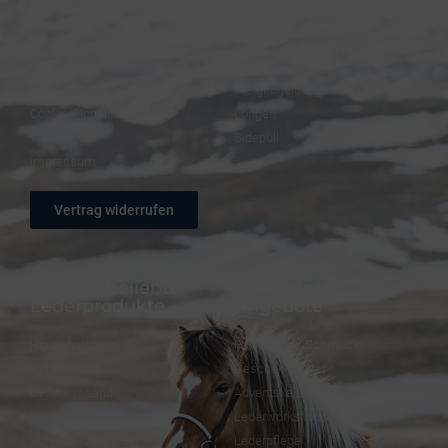
FAQ – Häufige Fragen
Trensen
Versand & Zahlung
Halfter
AGB
Zügel
Datenschutz
Steigbügelhalter
Cookie-Richtlinie (EU)
Longen
Widerruf
Sidepull
Impressum
Vertrag widerrufen
Weitere beliebte
Besondere
Lederprodukte
Angebote
Hundehalsband
FineFellows Schmuck
Hundeleinen
Geschenkpapier
Lederarmband
Adventskalender
Lesezeichen aus Leder
Lederworkshops
Schlüsselanhänger
Lederpflege