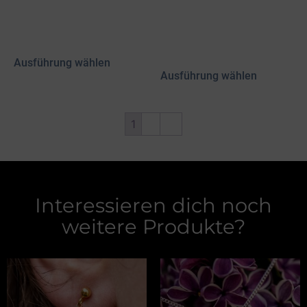
4,00
€
4,00
€
inkl. MwSt.
inkl. MwSt.
zzgl.
Versand
zzgl.
Versand
Ausführung wählen
Ausführung wählen
1
2
→
Interessieren dich noch
weitere Produkte?