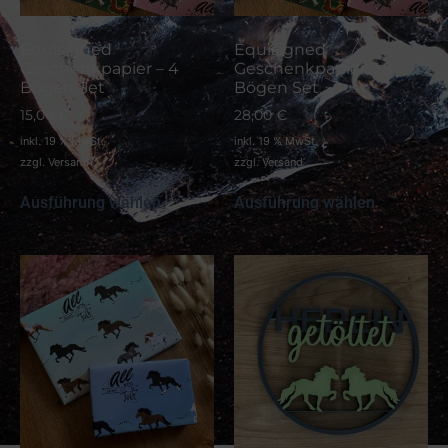
Equisigned
Equisigned
Geschenkpapier – 4
Geschenkpapier – 8
Bögen Set
Bögen Set
15,00
€
28,00
€
inkl. 19 % MwSt.
inkl. 19 % MwSt.
zzgl.
Versand
zzgl.
Versand
Ausführung wählen
Ausführung wählen