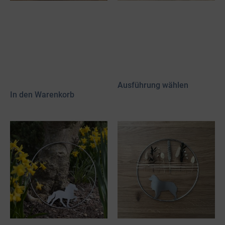
Option: Bestellung mit
Deko-Reifen „herein
Geschenkpapier
getöltet“
verpacken
20,00
€
AB:
5,00
€
inkl. 19 % MwSt.
inkl. 19 % MwSt.
zzgl.
Versand
zzgl.
Versand
Ausführung wählen
In den Warenkorb