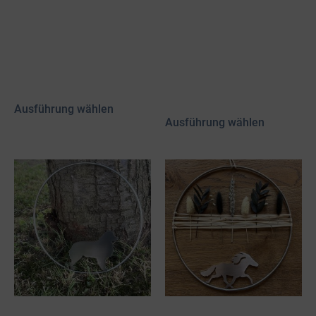
Edelstahl Dekoreifen
Edelstahl Dekoreifen
mit Isländer
mit Mini Aussi &
Trockenblumen
40,00
€
50,00
€
inkl. MwSt.
inkl. 19 % MwSt.
zzgl.
Versand
zzgl.
Versand
Ausführung wählen
Ausführung wählen