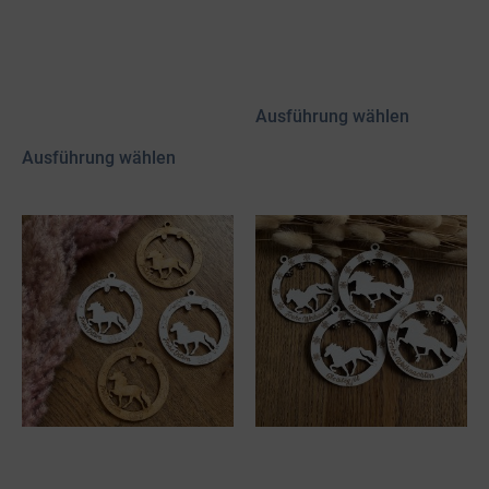
mit Tölter &
25,00
€
Trockenblumen
inkl. MwSt.
50,00
€
zzgl.
Versand
inkl. 19 % MwSt.
zzgl.
Versand
Ausführung wählen
Ausführung wählen
Holzanhänger Ostern
Holzanhänger
Weihnachten