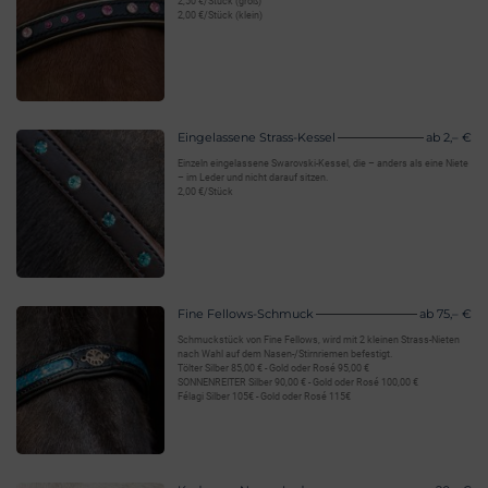
2,50 €/Stück (groß)
2,00 €/Stück (klein)
Eingelassene Strass-Kessel
ab 2,– €
Einzeln eingelassene Swarovski-Kessel, die – anders als eine Niete
– im Leder und nicht darauf sitzen.
2,00 €/Stück
Fine Fellows-Schmuck
ab 75,– €
Schmuckstück von Fine Fellows, wird mit 2 kleinen Strass-Nieten
nach Wahl auf dem Nasen-/Stirnriemen befestigt.
Tölter Silber 85,00 € - Gold oder Rosé 95,00 €
SONNENREITER Silber 90,00 € - Gold oder Rosé 100,00 €
Félagi Silber 105€ - Gold oder Rosé 115€