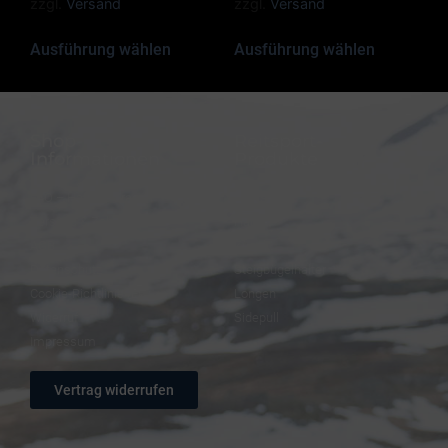
zzgl.
Versand
zzgl.
Versand
Ausführung wählen
Ausführung wählen
Shop-
Reitsport-
Informationen
Produkte
FAQ – Häufige Fragen
Trensen
Versand & Zahlung
Halfter
AGB
Zügel
Datenschutz
Steigbügelhalter
Cookie-Richtlinie (EU)
Longen
Widerruf
Sidepull
Impressum
Vertrag widerrufen