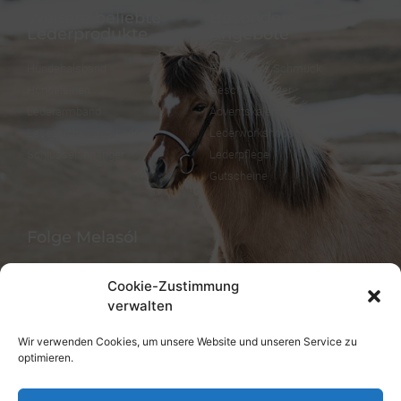
Weitere beliebte
Besondere
Lederprodukte
Angebote
Hundehalsband
FineFellows Schmuck
Hundeleinen
Geschenkpapier
Lederarmband
Adventskalender
Lesezeichen aus Leder
Lederworkshops
Schlüsselanhänger
Lederpflege
Gutscheine
Folge Melasól
Cookie-Zustimmung
verwalten
Sprachen/Languages
Wir verwenden Cookies, um unsere Website und unseren Service zu
optimieren.
Deutsch
English