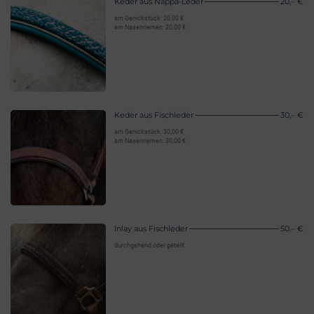
Keder aus Nappa-Leder
20,– €
am Genickstück: 20,00 €
am Nasenriemen: 20,00 €
Keder aus Fischleder
30,– €
am Genickstück: 30,00 €
am Nasenriemen: 30,00 €
Inlay aus Fischleder
50,– €
durchgehend oder geteilt