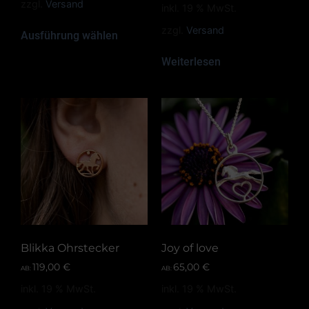
zzgl.
Versand
inkl. 19 % MwSt.
zzgl.
Versand
Ausführung wählen
Weiterlesen
Blikka Ohrstecker
Joy of love
119,00
€
65,00
€
AB:
AB:
inkl. 19 % MwSt.
inkl. 19 % MwSt.