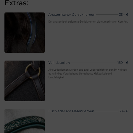
Extras:
Anatomischer Genickriemen
35,– €
Der anatomisch geformte Genickriemen bietet maximalen Komfort.
Voll-doubliert
150,– €
Alle Lederriemen werden aus zwei Lederschichten genäht – diese
aufwändige Verarbeitung bietet beste Haltbarkeit und
Langlebigkeit.
Fischleder am Nasenriemen
30,– €