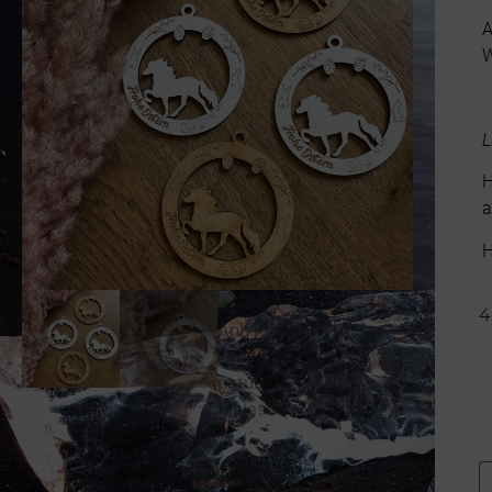
A
W
L
H
a
H
4