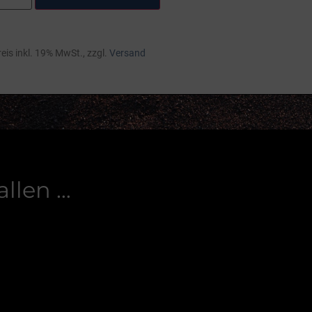
eis inkl. 19% MwSt., zzgl.
Versand
allen …