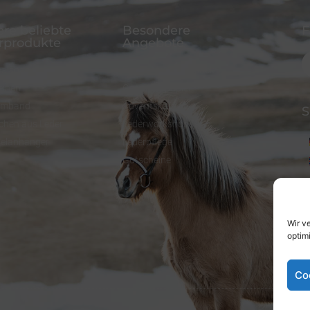
re beliebte
Besondere
F
rprodukte
Angebote
alsband
FineFellows Schmuck
einen
Geschenkpapier
rmband
Adventskalender
S
chen aus Leder
Lederworkshops
selanhänger
Lederpflege
Gutscheine
Wir v
optim
Co