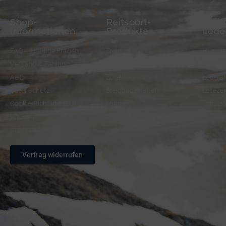
Shop-
Reitsport-
Weite
Informationen
Produkte
Lede
FAQ – Häufige Fragen
Trensen
Hundeh
Versand & Zahlung
Halfter
Hundel
AGB
Zügel
Ledera
Datenschutz
Steigbügelhalter
Lesezei
Cookie-Richtlinie (EU)
Longen
Schlüs
Widerruf
Sidepull
Impressum
Vertrag widerrufen