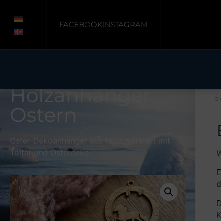
FACEBOOK
INSTAGRAM
Holzanhänger
S
Ostern
Oster-Dekoanhänger aus Holz, verziert mit
Tölter und Osterdeko.
W
E
d
D
K