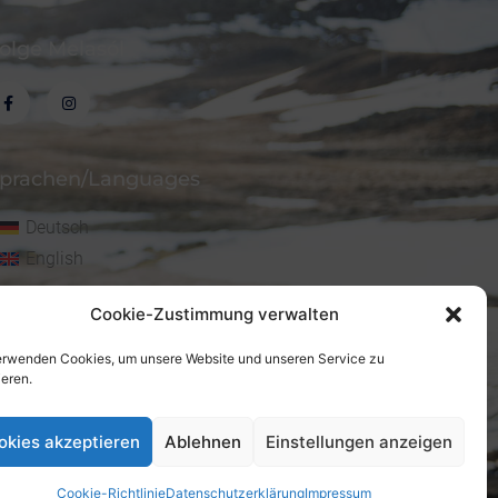
olge Melasól
prachen/Languages
Deutsch
English
Cookie-Zustimmung verwalten
erwenden Cookies, um unsere Website und unseren Service zu
ieren.
okies akzeptieren
Ablehnen
Einstellungen anzeigen
Cookie-Richtlinie
Datenschutzerklärung
Impressum