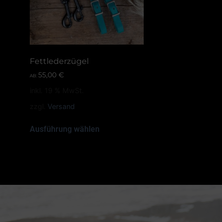
Fettlederzügel
55,00
€
AB:
inkl. 19 % MwSt.
zzgl.
Versand
Ausführung wählen