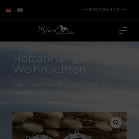
FACEBOOK
INSTAGRAM
Holzanhänger
Weihnachten
Dekoanhänger aus Holz, verziert mit Tölter oder
Passer.
4,00
€
inkl. 19 % MwSt., zzgl.
Versand