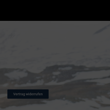
Shop-
Reitsport-
Informationen
Produkte
FAQ – Häufige Fragen
Trensen
Versand & Zahlung
Halfter
AGB
Zügel
Datenschutz
Steigbügelhalter
Cookie-Richtlinie (EU)
Longen
Widerruf
Sidepull
Impressum
Vertrag widerrufen