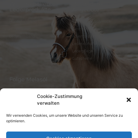
Weitere beliebte
Besondere
Lederprodukte
Angebote
Hundehalsband
FineFellows Schmuck
Hundeleinen
Geschenkpapier
Lederarmband
Adventskalender
Lesezeichen aus Leder
Lederworkshops
Schlüsselanhänger
Lederpflege
Gutscheine
Folge Melasól
Cookie-Zustimmung
verwalten
Sprachen/Languages
Wir verwenden Cookies, um unsere Website und unseren Service zu
optimieren.
Deutsch
English