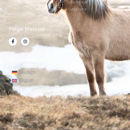
Schlüsselanhänger
Lederpflege
Gutscheine
Folge Melasól
Sprachen/Languages
Deutsch
English
© melsaol.net seit 2016.