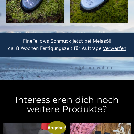
Bürste Hekla
Bürste Snæfell
FineFellows Schmuck jetzt bei Melasól!
24,95
€
18,70
€
24,95
€
18,70
€
ca. 8 Wochen Fertigungszeit für Aufträge
Verwerfen
inkl. 19 % MwSt.
inkl. 19 % MwSt.
zzgl.
Versand
zzgl.
Versand
Ausführung wählen
Ausführung wählen
Interessieren dich noch
weitere Produkte?
Angebot!