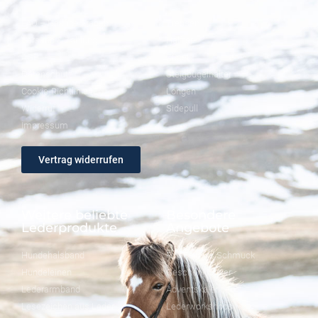
FAQ – Häufige Fragen
Trensen
Versand & Zahlung
Halfter
AGB
Zügel
Datenschutz
Steigbügelhalter
Cookie-Richtlinie (EU)
Longen
Widerruf
Sidepull
Impressum
Vertrag widerrufen
Weitere beliebte
Besondere
Lederprodukte
Angebote
Hundehalsband
FineFellows Schmuck
Hundeleinen
Geschenkpapier
Lederarmband
Adventskalender
Lesezeichen aus Leder
Lederworkshops