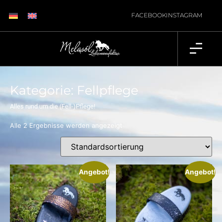
FACEBOOK
INSTAGRAM
Kategorie: Fellpflege
Alles rund um die (Fell-)Pflege!
Alle 2 Ergebnisse werden angezeigt
Angebot!
Angebot!