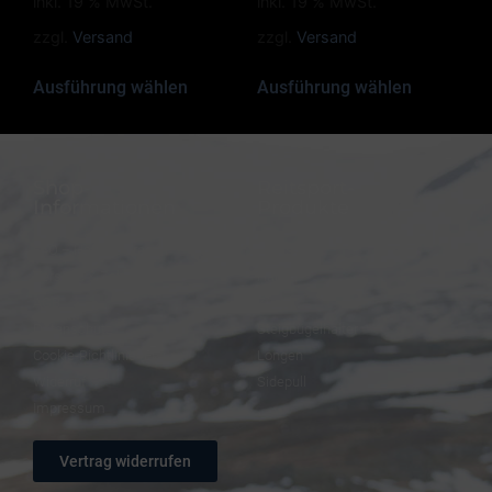
inkl. 19 % MwSt.
inkl. 19 % MwSt.
zzgl.
Versand
zzgl.
Versand
Ausführung wählen
Ausführung wählen
Shop-
Reitsport-
Informationen
Produkte
FAQ – Häufige Fragen
Trensen
Versand & Zahlung
Halfter
AGB
Zügel
Datenschutz
Steigbügelhalter
Cookie-Richtlinie (EU)
Longen
Widerruf
Sidepull
Impressum
Vertrag widerrufen