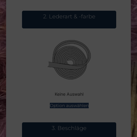
2
Lederart & -farbe
Keine Auswahl
Option auswählen
3
Beschläge