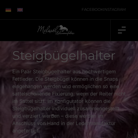
FACEBOOK
INSTAGRAM
Steigbügelhalter
Ein Paar Steigbügelhalter aus hochwertigem
Fettleder. Die Steigbügel können in die Snaps
eingehangen werden und ermöglichen so eine
sattelschonende Fixierung, wenn der Reiter nicht
im Sattel sitzt. Im Konfigurator können die
Steigbügelhalter individuell zusammengestellt
und verziert werden – diese werden im
Anschluss von Hand in der Ledermanufaktur
angefertigt.