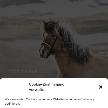
Weitere beliebte
Besondere
Lederprodukte
Angebote
Hundehalsband
FineFellows Schmuck
Hundeleinen
Geschenkpapier
Lederarmband
Adventskalender
Lesezeichen aus Leder
Lederworkshops
Schlüsselanhänger
Lederpflege
Gutscheine
Folge Melasól
Cookie-Zustimmung
verwalten
Sprachen/Languages
Wir verwenden Cookies, um unsere Website und unseren Service zu
optimieren.
Deutsch