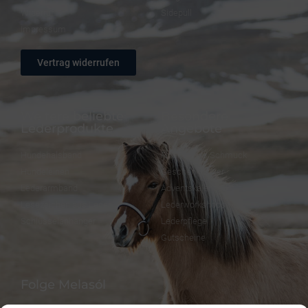
Widerruf
Sidepull
Impressum
Vertrag widerrufen
Weitere beliebte
Besondere
Lederprodukte
Angebote
Hundehalsband
FineFellows Schmuck
Hundeleinen
Geschenkpapier
Lederarmband
Adventskalender
Lesezeichen aus Leder
Lederworkshops
Schlüsselanhänger
Lederpflege
Gutscheine
Folge Melasól