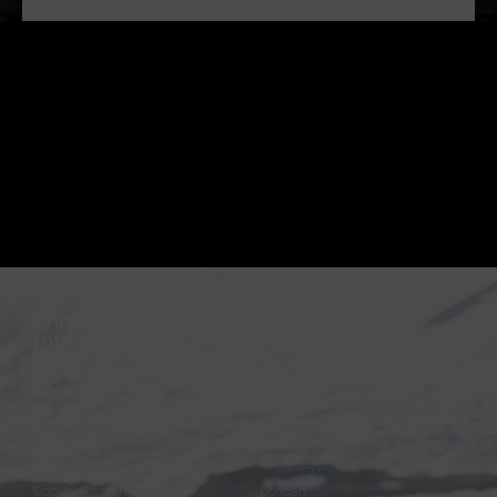
Shop-
Reitsport-
Informationen
Produkte
FAQ – Häufige Fragen
Trensen
Versand & Zahlung
Halfter
AGB
Zügel
Datenschutz
Steigbügelhalter
Cookie-Richtlinie (EU)
Longen