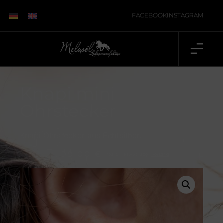
FACEBOOK
INSTAGRAM
Knapi mini
Ohrstecker
Knapi Ohrstecker aus Echtsilber.
99,00
€
inkl. 19 % MwSt., zzgl.
Versand