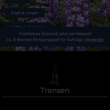
Zügel & Longen
Halfter & Gebisslos
FineFellows Schmuck jetzt bei Melasól!
ca. 8 Wochen Fertigungszeit für Aufträge
Verwerfen
Weiteres
Trensen