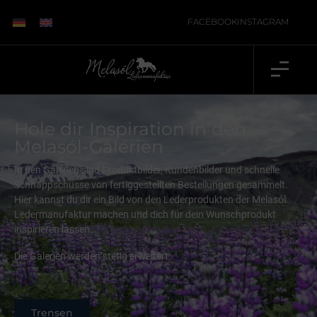
FACEBOOK
INSTAGRAM
Hole dir Inspiration in den
Melasól-Galerien
In den Galerien sind Produktbilder, Kundenbilder und schnelle
Schnappschüsse von fertiggestellten Bestellungen gesammelt.
Hier kannst du dir ein Bild von den Lederprodukten der Melasól
Ledermanufaktur machen und dich für dein Wunschprodukt
inspirieren lassen.
Die Galerien werden stetig erweitert.
Trensen