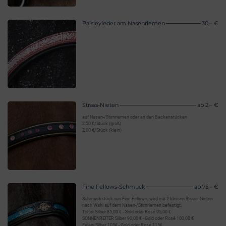
Paisleyleder am Nasenriemen
30,– €
Strass-Nieten
ab 2,– €
auf Nasen-/Stirnriemen oder an den Backenstücken
2,50 €/Stück (groß)
2,00 €/Stück (klein)
Fine Fellows-Schmuck
ab 75,– €
Schmuckstück von Fine Fellows, wird mit 2 kleinen Strass-Nieten
nach Wahl auf dem Nasen-/Stirnriemen befestigt.
Tölter Silber 85,00 € - Gold oder Rosé 95,00 €
SONNENREITER Silber 90,00 € - Gold oder Rosé 100,00 €
Félagi Silber 105€ - Gold oder Rosé 115€