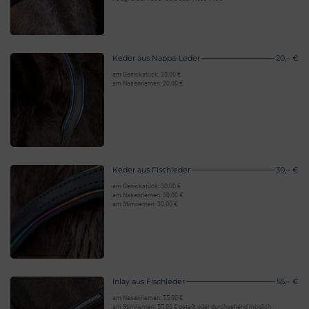
Keder aus Nappa-Leder
20,– €
am Genickstück: 20,00 €
am Nasenriemen: 20,00 €
Keder aus Fischleder
30,– €
am Genickstück: 30,00 €
am Nasenriemen: 30,00 €
am Stirnriemen: 30,00 €
Inlay aus Fischleder
55,– €
am Nasenriemen: 55,00 €
am Stirnriemen: 55,00 € geteilt oder durchgehend möglich