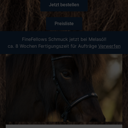
Jetzt bestellen
Preisliste
FineFellows Schmuck jetzt bei Melasól!
Ab: 325,00 €
inkl. 19 % MwSt., zzgl.
Versand
ca. 8 Wochen Fertigungszeit für Aufträge
Verwerfen