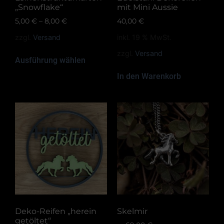
„Snowflake“
mit Mini Aussie
5,00
€
–
8,00
€
40,00
€
zzgl.
Versand
inkl. 19 % MwSt.
zzgl.
Versand
Ausführung wählen
In den Warenkorb
Deko-Reifen „herein
Skelmir
getöltet“