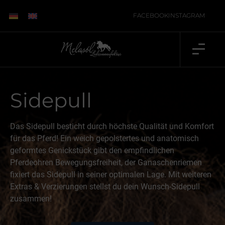
FACEBOOK
INSTAGRAM
Sidepull
Das Sidepull besticht durch höchste Qualität und Komfort
für das Pferd! Ein weich gepolstertes und anatomisch
geformtes Genickstück gibt den empfindlichen
Pferdeohren Bewegungsfreiheit, der Ganaschenriemen
fixiert das Sidepull in seiner optimalen Lage. Mit weiteren
Extras & Verzierungen stellst du dein Wunsch-Sidepull
zusammen!