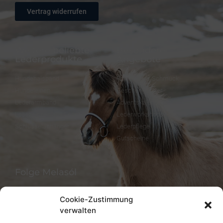
Vertrag widerrufen
Weitere beliebte
Besondere
Lederprodukte
Angebote
Hundehalsband
FineFellows Schmuck
Hundeleinen
Geschenkpapier
Lederarmband
Adventskalender
Lesezeichen aus Leder
Lederworkshops
Schlüsselanhänger
Lederpflege
Gutscheine
Folge Melasól
Cookie-Zustimmung
verwalten