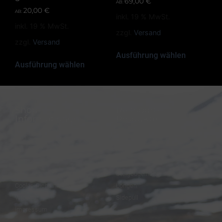
69,00
€
AB:
20,00
€
AB:
inkl. 19 % MwSt.
inkl. 19 % MwSt.
zzgl.
Versand
zzgl.
Versand
Ausführung wählen
Ausführung wählen
Shop-
Reitsport-
Informationen
Produkte
FAQ – Häufige Fragen
Trensen
Versand & Zahlung
Halfter
AGB
Zügel
Datenschutz
Steigbügelhalter
Cookie-Richtlinie (EU)
Longen
Widerruf
Sidepull
Impressum