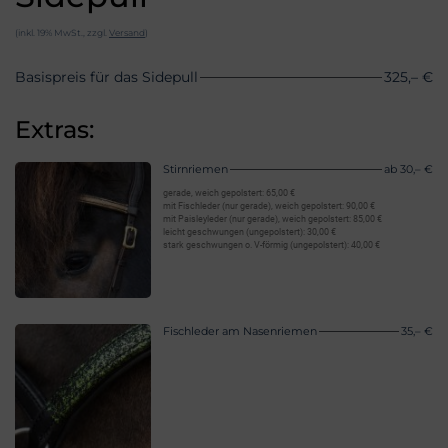
(inkl. 19% MwSt., zzgl.
Versand
)
Basispreis für das Sidepull
325,– €
Extras:
Stirnriemen
ab 30,– €
gerade, weich gepolstert: 65,00 €
mit Fischleder (nur gerade), weich gepolstert: 90,00 €
mit Paisleyleder (nur gerade), weich gepolstert: 85,00 €
leicht geschwungen (ungepolstert): 30,00 €
stark geschwungen o. V-förmig (ungepolstert): 40,00 €
Fischleder am Nasenriemen
35,– €