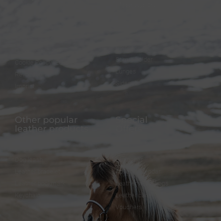
Products
FAQ
Bridles
Shipping & Payment
Halters
Terms and Conditions
Reins
Data protection
Stirrup holder
Cookie Policy (EU)
Lunges
Revocation
Sidepull
Imprint
Other popular
Special
leather products
Offers
Dog collar
FineFellows Jewelry
Dog leash
Gift paper
Leather bracelet
Advent calendar
Leather bookmark
Leather workshops
Keychain
Leather care
Vouchers