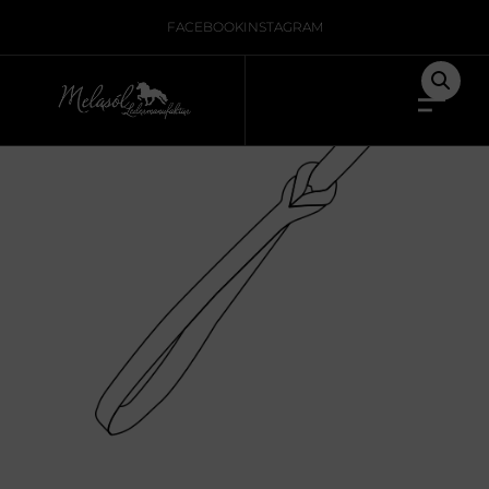
Home
/
Nicht kategorisiert
/ wrist strap
FACEBOOK
INSTAGRAM