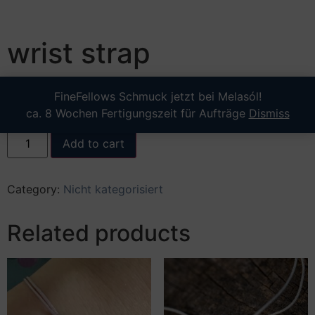
wrist strap
5,00
€
FineFellows Schmuck jetzt bei Melasól!
ca. 8 Wochen Fertigungszeit für Aufträge
Dismiss
incl. 19% VAT
plus
shipping
Add to cart
Category:
Nicht kategorisiert
Related products