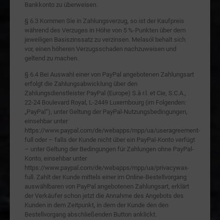
Bankkonto zu überweisen.
§ 6.3 Kommen Sie in Zahlungsverzug, so ist der Kaufpreis
während des Verzuges in Höhe von 5 %-Punkten über dem
jeweiligen Basiszinssatz zu verzinsen. Melasól behalt sich
vor, einen höheren Verzugsschaden nachzuweisen und
geltend zu machen.
§ 6.4 Bei Auswahl einer von PayPal angebotenen Zahlungsart
erfolgt die Zahlungsabwicklung über den
Zahlungsdienstleister PayPal (Europe) S.à r.l. et Cie, S.C.A.,
22-24 Boulevard Royal, L-2449 Luxembourg (im Folgenden:
„PayPal“), unter Geltung der PayPal-Nutzungsbedingungen,
einsehbar unter
https://www.paypal.com/de/webapps/mpp/ua/useragreement-
full oder – falls der Kunde nicht über ein PayPal-Konto verfügt
– unter Geltung der Bedingungen für Zahlungen ohne PayPal-
Konto, einsehbar unter
https://www.paypal.com/de/webapps/mpp/ua/privacywax-
full. Zahlt der Kunde mittels einer im Online-Bestellvorgang
auswählbaren von PayPal angebotenen Zahlungsart, erklärt
der Verkäufer schon jetzt die Annahme des Angebots des
Kunden in dem Zeitpunkt, in dem der Kunde den den
Bestellvorgang abschließenden Button anklickt.