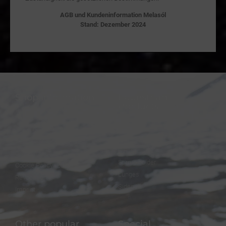
AGB und Kundeninformation Melasól
Stand: Dezember 2024
Shop information
Equestrian
Products
FAQ
Bridles
Shipping & Payment
Halters
Terms and Conditions
Reins
Data protection
Stirrup holder
Cookie Policy (EU)
Lunges
Revocation
Sidepull
Imprint
Other popular
Special