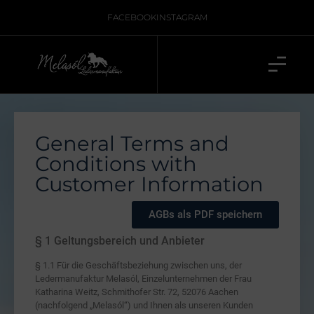
FACEBOOK
INSTAGRAM
General Terms and
Conditions with
Customer Information
AGBs als PDF speichern
§ 1 Geltungsbereich und Anbieter
§ 1.1 Für die Geschäftsbeziehung zwischen uns, der
Ledermanufaktur Melasól, Einzelunternehmen der Frau
Katharina Weitz, Schmithofer Str. 72, 52076 Aachen
(nachfolgend „Melasól“) und Ihnen als unseren Kunden