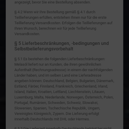
angezeigt, bevor Sie eine Bestellung absenden.
§ 4.2 Wenn wir Ihre Bestellung gemäß § 4.1 durch
Teillieferungen erfüllen, entstehen Ihnen nur für die erste
Teillieferung Versandkosten. Erfolgen die Teillieferungen auf
Ihren Wunsch, berechnen wir für jede Teillieferung
Versandkosten.
§ 5 Lieferbeschränkungen, -bedingungen und
Selbstbelieferungsvorbehalt
§ 5.1 Es bestehen die folgenden Lieferbeschränkungen:
Melasól liefert nur an Kunden, die ihren gewöhnlichen
Aufenthalt (Rechnungsadresse) in einem der nachfolgenden
Länder haben, und im selben Land eine Lieferadresse
angeben können: Deutschland, Belgien, Bulgarien, Dänemark,
Estland, Färöer, Finnland, Frankreich, Griechenland, Irland,
Island, Italien, Kroatien, Lettland, Liechtenstein, Litauen,
Luxemburg, Malta, Niederlande, Norwegen, Österreich, Polen,
Portugal, Rumänien, Schweden, Schweiz, Slowakei,
Slowenien, Spanien, Tschechische Republik, Ungarn,
Vereinigtes Königreich, Zypern. Die Lieferung erfolgt
innerhalb Deutschlands mit DHL oder Hermes.
§ 5.2 Die Lieferzeit innerhalb Deutschlands beträgt bei nicht