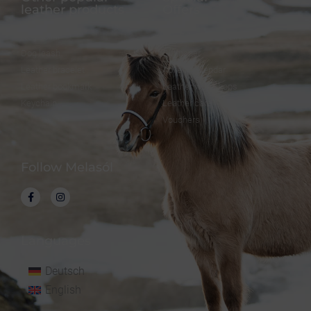
leather products
Offers
Dog collar
FineFellows Jewelry
Dog leash
Gift paper
Leather bracelet
Advent calendar
Leather bookmark
Leather workshops
Keychain
Leather care
Vouchers
Follow Melasól
Languages
Deutsch
English