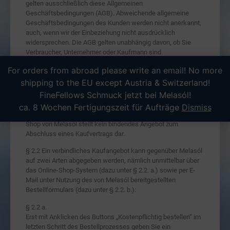
gelten ausschließlich diese Allgemeinen
Geschäftsbedingungen (AGB). Abweichende allgemeine
Geschäftsbedingungen des Kunden werden nicht anerkannt,
auch, wenn wir der Einbeziehung nicht ausdrücklich
widersprechen. Die AGB gelten unabhängig davon, ob Sie
Verbraucher, Unternehmer oder Kaufmann sind.
For orders from abroad please write an email! No more
§ 1.2 Maßgebend ist die jeweils bei Abschluss des Vertrags
gültige Fassung der AGB.
shipping to the EU except Austria & Switzerland!
FineFellows Schmuck jetzt bei Melasól!
§ 2 Vertragsschluss
ca. 8 Wochen Fertigungszeit für Aufträge
Dismiss
§ 2.1 Die Präsentation und Bewerbung von Artikeln im Online-
Shop von Melasól stellt kein bindendes Angebot zum
Abschluss eines Kaufvertrags dar.
§ 2.2 Ein verbindliches Kaufangebot kann gegenüber Melasól
auf zwei Arten abgegeben werden, nämlich unmittelbar über
das Online-Shop-System (dazu unter § 2.2. a.) sowie per E-
Mail unter Nutzung des von Melasól bereitgestellten
Bestellformulars (dazu unter § 2.2. b.):
§ 2.2 a.
Erst mit Anklicken des Buttons „Kostenpflichtig bestellen“ im
letzten Schritt des Bestellprozesses geben Sie ein