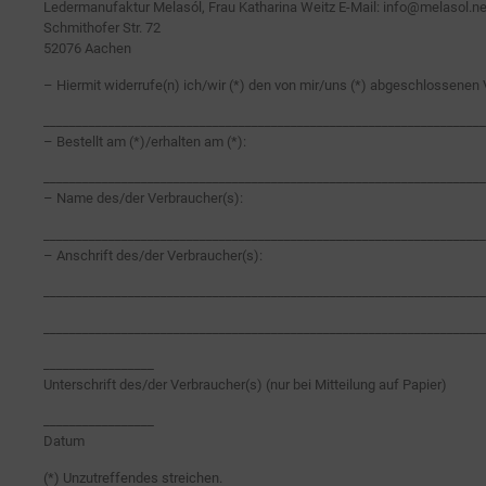
Ledermanufaktur Melasól, Frau Katharina Weitz E-Mail: info@melasol.ne
Schmithofer Str. 72
52076 Aachen
– Hiermit widerrufe(n) ich/wir (*) den von mir/uns (*) abgeschlossenen 
____________________________________________________________________
– Bestellt am (*)/erhalten am (*):
____________________________________________________________________
– Name des/der Verbraucher(s):
____________________________________________________________________
– Anschrift des/der Verbraucher(s):
____________________________________________________________________
____________________________________________________________________
_________________
Unterschrift des/der Verbraucher(s) (nur bei Mitteilung auf Papier)
_________________
Datum
(*) Unzutreffendes streichen.