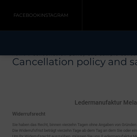
FACEBOOK
INSTAGRAM
Home
/ Cancellation policy and sample cance
Cancellation policy and 
Ledermanufaktur Melasó
Widerrufsrecht
Sie haben das Recht, binnen vierzehn Tagen ohne Angaben von Gründen 
Die Widerrufsfrist beträgt vierzehn Tage ab dem Tag an dem Sie oder ein 
Um Ihr Widerrufsrecht auszuüben, müssen Sie uns (Ledermanufaktur Melasó