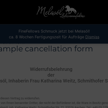
FineFellows Schmuck jetzt bei Melasól!
ca. 8 Wochen Fertigungszeit für Aufträge
Dismiss
llation form
sample cancellation form
Widerrufsbelehrung
der
l, Inhaberin Frau Katharina Weitz, Schmithofer S
diesen Vertrag zu widerrufen.
von Ihnen benannter Dritter, der nicht der Beförderer ist, die Ware in Besitz g
l, Inh. Katharina Weitz, Schmithofer Str. 72, 52076 Aachen, Tel.: +49 (0) 179 