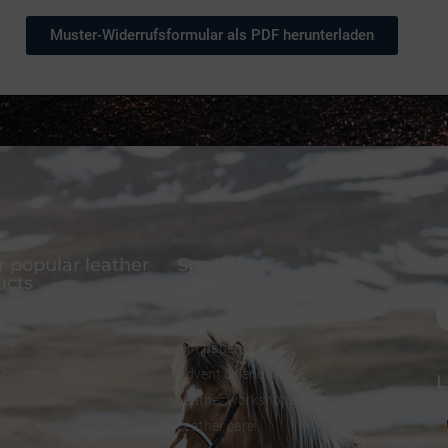
Muster-Widerrufsformular als PDF herunterladen
 popular leather
Special
F
ucts
Offers
lar
FineFellows Jewelry
ash
Gift paper
 bracelet
Advent calendar
L
r bookmark
Leather workshops
in
Leather care