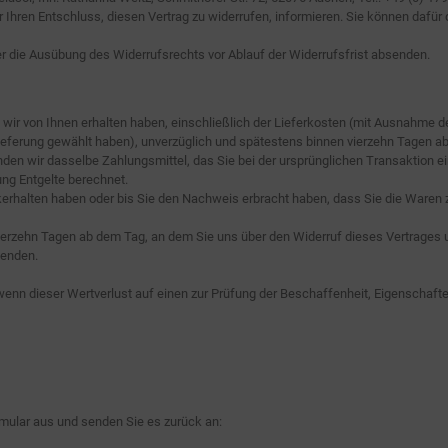
über Ihren Entschluss, diesen Vertrag zu widerrufen, informieren. Sie können da
ber die Ausübung des Widerrufsrechts vor Ablauf der Widerrufsfrist absenden.
 wir von Ihnen erhalten haben, einschließlich der Lieferkosten (mit Ausnahme de
lieferung gewählt haben), unverzüglich und spätestens binnen vierzehn Tagen a
den wir dasselbe Zahlungsmittel, das Sie bei der ursprünglichen Transaktion e
ng Entgelte berechnet.
kerhalten haben oder bis Sie den Nachweis erbracht haben, dass Sie die Waren
ierzehn Tagen ab dem Tag, an dem Sie uns über den Widerruf dieses Vertrages u
senden.
enn dieser Wertverlust auf einen zur Prüfung der Beschaffenheit, Eigenschaf
rmular aus und senden Sie es zurück an: