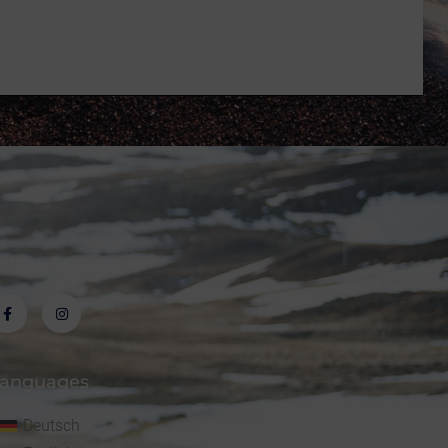
ollow Melasól
anguages
Deutsch