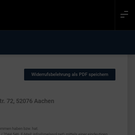
Widerrufsbelehrung als PDF speichern
tr. 72, 52076 Aachen
enommen haben bzw. hat.
/ 7044 546, E-Mail: info@melasol.net) mittels einer eindeutigen