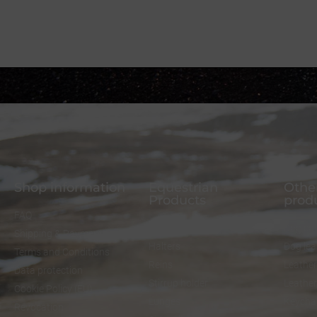
Shop information
Equestrian
Other
Products
prod
FAQ
Bridles
Dog col
Shipping & Payment
Halters
Dog le
Terms and Conditions
Reins
Leather
Data protection
Stirrup holder
Leathe
Cookie Policy (EU)
Lunges
Keycha
Revocation