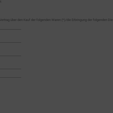
t
Vertrag über den Kauf der folgenden Waren (*)/die Erbringung der folgenden Dien
______________
______________
______________
______________
______________