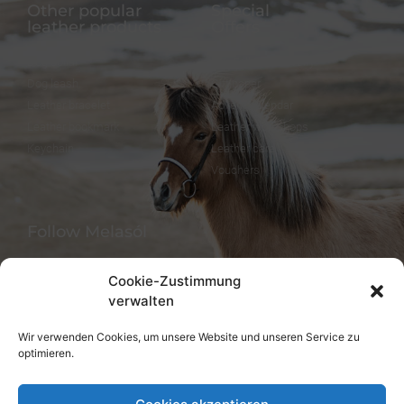
Other popular
Special
leather products
Offers
Dog collar
FineFellows Jewelry
Dog leash
Gift paper
Leather bracelet
Advent calendar
Leather bookmark
Leather workshops
Keychain
Leather care
Vouchers
Follow Melasól
Cookie-Zustimmung
verwalten
Languages
Wir verwenden Cookies, um unsere Website und unseren Service zu
optimieren.
Deutsch
English