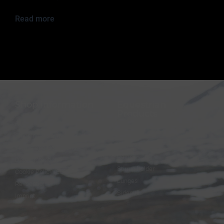
Read more
Shop information
Equestrian
Products
FAQ
Bridles
Shipping & Payment
Halters
Terms and Conditions
Reins
Data protection
Stirrup holder
Cookie Policy (EU)
Lunges
Revocation
Sidepull
Imprint