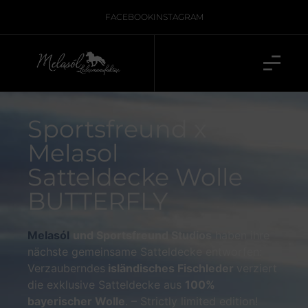
FACEBOOK
INSTAGRAM
Sportsfreund x
Melasol
Satteldecke Wolle
BUTTERFLY
Melasól
und Sportsfreund Studios
haben ihre
nächste gemeinsame Satteldecke entworfen:
Verzauberndes
isländisches Fischleder
verziert
die exklusive Satteldecke aus
100%
bayerischer Wolle
. – Strictly limited edition!