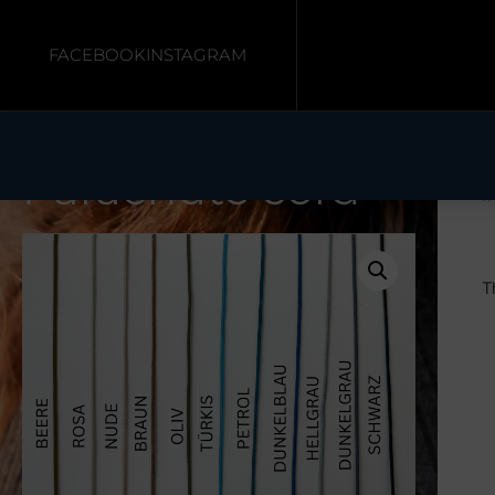
FACEBOOK
INSTAGRAM
Parachute cord
H
T