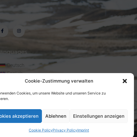
ollow Melasól
anguages
Deutsch
English
Cookie-Zustimmung verwalten
erwenden Cookies, um unsere Website und unseren Service zu
ieren.
okies akzeptieren
Ablehnen
Einstellungen anzeigen
Cookie Policy
Privacy Policy
Imprint