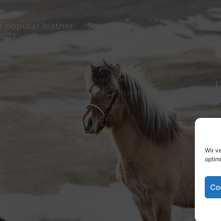
 popular leather
Special
F
ucts
Offers
lar
FineFellows Jewelry
ash
Gift paper
 bracelet
Advent calendar
L
r bookmark
Leather workshops
in
Leather care
Vouchers
Wir v
optim
Co