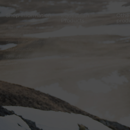
Shop information
Equestrian
Other
Products
prod
FAQ
Bridles
Dog col
Shipping & Payment
Halters
Dog le
Terms and Conditions
Reins
Leather
Data protection
Stirrup holder
Leathe
Cookie Policy (EU)
Lunges
Keycha
Revocation
Sidepull
Imprint
© melsaol.net since 2016.