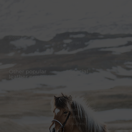
Products
FAQ
Bridles
Shipping & Payment
Halters
Terms and Conditions
Reins
Data protection
Stirrup holder
Cookie Policy (EU)
Lunges
Revocation
Sidepull
Imprint
Other popular
Special
leather products
Offers
Dog collar
FineFellows Jewelry
Dog leash
Gift paper
Leather bracelet
Advent calendar
Leather bookmark
Leather workshops
Keychain
Leather care
Vouchers