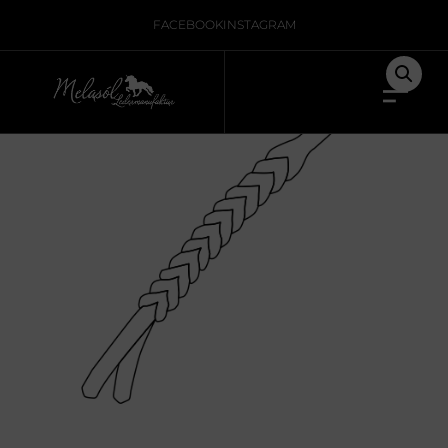
Home
/
Nicht kategorisiert
/ leather paddle
FACEBOOK
INSTAGRAM