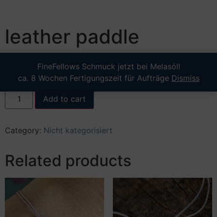
leather paddle
10,00
€
FineFellows Schmuck jetzt bei Melasól!
ca. 8 Wochen Fertigungszeit für Aufträge
Dismiss
incl. 19% VAT
plus
shipping
Add to cart
Category:
Nicht kategorisiert
Related products