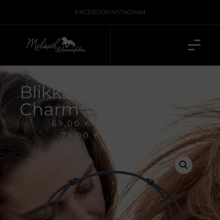
FACEBOOK
INSTAGRAM
Blikka Bracelet
Charm
69,00
€
–
inkl. 19 % MwSt., zzgl.
Versand
75,00
€