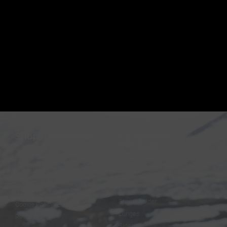
Shop information
Equestrian
Products
FAQ
Bridles
Shipping & Payment
Halters
Terms and Conditions
Reins
Data protection
Stirrup holder
Cookie Policy (EU)
Lunges
Revocation
Sidepull