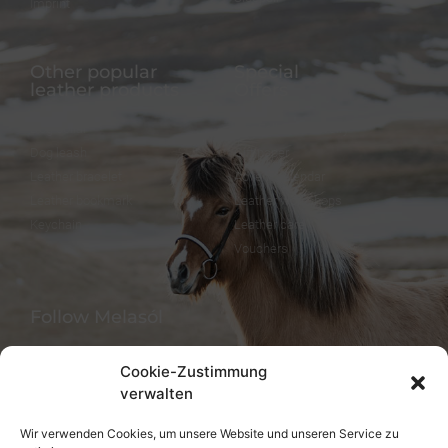
Imprint
Other popular
Special
leather products
Offers
Dog collar
FineFellows Jewelry
Dog leash
Gift paper
Leather bracelet
Advent calendar
Leather bookmark
Leather workshops
Keychain
Leather care
Vouchers
Follow Melasól
Cookie-Zustimmung
verwalten
Languages
Wir verwenden Cookies, um unsere Website und unseren Service zu