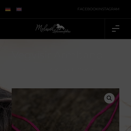
FACEBOOK
INSTAGRAM
Vegvísir Armband
Vegvísir mini Armband aus Echtsilber.
65,00
€
inkl. 19 % MwSt., zzgl.
Versand