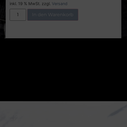
inkl. 19 % MwSt.
zzgl.
Versand
In den Warenkorb
Shop-
Reitsport-
Informationen
Produkte