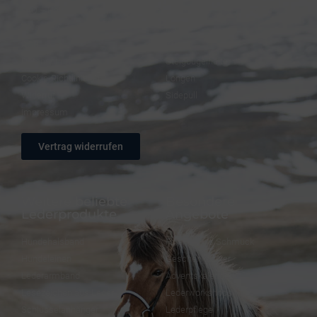
FAQ – Häufige Fragen
Trensen
Versand & Zahlung
Halfter
AGB
Zügel
Datenschutz
Steigbügelhalter
Cookie-Richtlinie (EU)
Longen
Widerruf
Sidepull
Impressum
Vertrag widerrufen
Weitere beliebte
Besondere
Lederprodukte
Angebote
Hundehalsband
FineFellows Schmuck
Hundeleinen
Geschenkpapier
Lederarmband
Adventskalender
Lesezeichen aus Leder
Lederworkshops
Schlüsselanhänger
Lederpflege