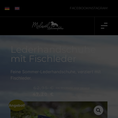
FACEBOOK
INSTAGRAM
Lederhandschuhe
mit Fischleder
Feine Sommer-Lederhandschuhe, verziert mit
Fischleder.
62,95
€
inkl. 19 % MwSt., zzgl.
Versand
47,20
€
Angebot!