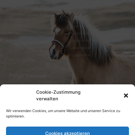
Weitere beliebte
Besondere
Lederprodukte
Angebote
Hundehalsband
FineFellows Schmuck
Hundeleinen
Geschenkpapier
Lederarmband
Adventskalender
Lesezeichen aus Leder
Lederworkshops
Schlüsselanhänger
Lederpflege
Gutscheine
Folge Melasól
Cookie-Zustimmung
verwalten
Sprachen/Languages
Wir verwenden Cookies, um unsere Website und unseren Service zu
optimieren.
Deutsch
English
Cookies akzeptieren