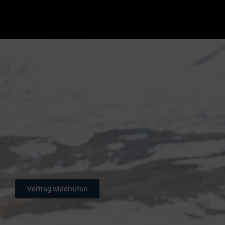
Shop-
Reitsport-
Informationen
Produkte
FAQ – Häufige Fragen
Trensen
Versand & Zahlung
Halfter
AGB
Zügel
Datenschutz
Steigbügelhalter
Cookie-Richtlinie (EU)
Longen
Widerruf
Sidepull
Impressum
Vertrag widerrufen