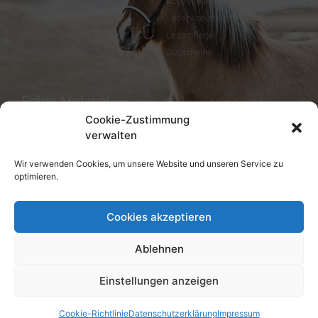
Lederarmband
Adventskalender
Lesezeichen aus Leder
Lederworkshops
Schlüsselanhänger
Lederpflege
Gutscheine
Folge Melasól
Cookie-Zustimmung
verwalten
Wir verwenden Cookies, um unsere Website und unseren Service zu
Sprachen/Languages
optimieren.
Deutsch
Cookies akzeptieren
Ablehnen
Einstellungen anzeigen
© melsaol.net seit 2016.
Cookie-Richtlinie
Datenschutzerklärung
Impressum