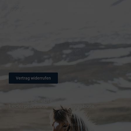
Shop-
Reitsport-
Informationen
Produkte
FAQ – Häufige Fragen
Trensen
Versand & Zahlung
Halfter
AGB
Zügel
Datenschutz
Steigbügelhalter
Cookie-Richtlinie (EU)
Longen
Widerruf
Sidepull
Impressum
Vertrag widerrufen
Weitere beliebte
Besondere
Lederprodukte
Angebote
Hundehalsband
FineFellows Schmuck
Hundeleinen
Geschenkpapier