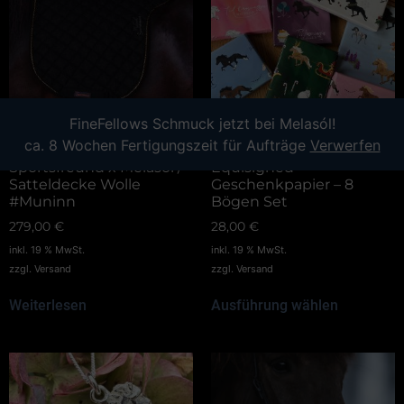
FineFellows Schmuck jetzt bei Melasól!
ca. 8 Wochen Fertigungszeit für Aufträge
Verwerfen
Sportsfreund x Melasol /
Equisigned
Satteldecke Wolle
Geschenkpapier – 8
#Muninn
Bögen Set
279,00
€
28,00
€
inkl. 19 % MwSt.
inkl. 19 % MwSt.
zzgl.
Versand
zzgl.
Versand
Weiterlesen
Ausführung wählen