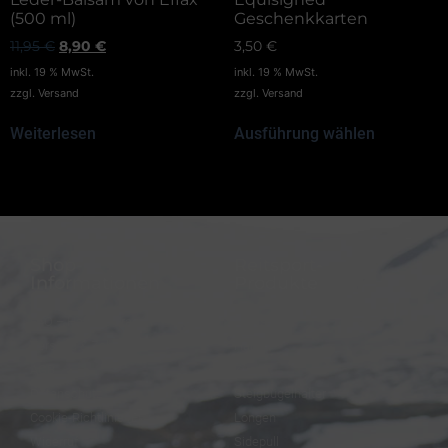
(500 ml)
Geschenkkarten
11,95
€
8,90
€
3,50
€
inkl. 19 % MwSt.
inkl. 19 % MwSt.
zzgl.
Versand
zzgl.
Versand
Weiterlesen
Ausführung wählen
Shop-
Reitsport-
Informationen
Produkte
FAQ – Häufige Fragen
Trensen
Versand & Zahlung
Halfter
AGB
Zügel
Datenschutz
Steigbügelhalter
Cookie-Richtlinie (EU)
Longen
Widerruf
Sidepull