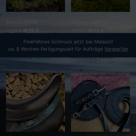
Bürste Hekla
Bürste Snæfell
24,95
€
18,70
€
24,95
€
18,70
€
inkl. 19 % MwSt.
inkl. 19 % MwSt.
FineFellows Schmuck jetzt bei Melasól!
zzgl.
Versand
zzgl.
Versand
ca. 8 Wochen Fertigungszeit für Aufträge
Verwerfen
Ausführung wählen
Ausführung wählen