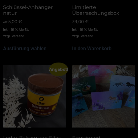
Schlüssel-Anhänger
Limitierte
natur
Überraschungsbox
5,00
€
39,00
€
AB:
inkl. 19 % MwSt.
inkl. 19 % MwSt.
zzgl.
Versand
zzgl.
Versand
Ausführung wählen
In den Warenkorb
Angebot!
Leder-Balsam von Effax
Equisigned