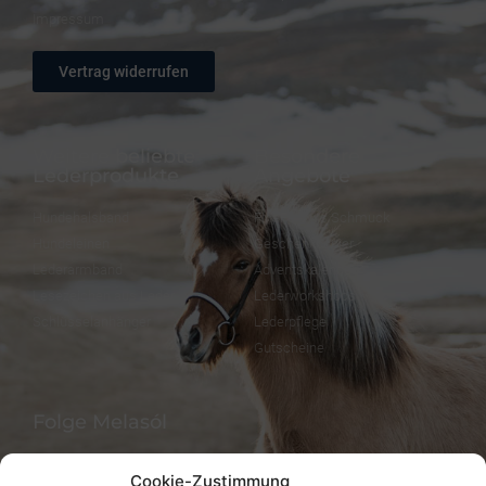
Impressum
Vertrag widerrufen
Weitere beliebte
Besondere
Lederprodukte
Angebote
Hundehalsband
FineFellows Schmuck
Hundeleinen
Geschenkpapier
Lederarmband
Adventskalender
Lesezeichen aus Leder
Lederworkshops
Schlüsselanhänger
Lederpflege
Gutscheine
Folge Melasól
Cookie-Zustimmung