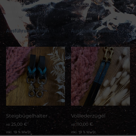
55,00
€
45,00
€
AB:
AB:
inkl. 19 % MwSt.
inkl. 19 % MwSt.
zzgl.
Versand
zzgl.
Versand
Ausführung wählen
Ausführung wählen
Steigbügelhalter
Volllederzügel
25,00
€
110,00
€
AB:
AB:
inkl. 19 % MwSt.
inkl. 19 % MwSt.