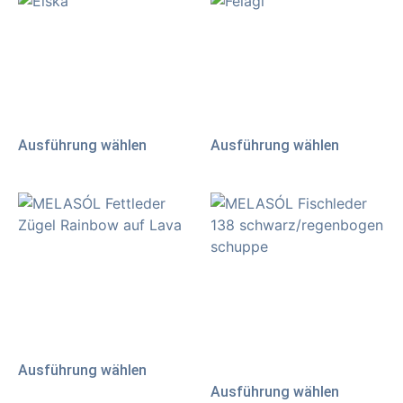
Elska
Félagi
95,00
€
86,00
€
AB:
AB:
inkl. 19 % MwSt.
inkl. 19 % MwSt.
zzgl.
Versand
zzgl.
Versand
Ausführung wählen
Ausführung wählen
Fettlederzügel & Longen
Fischlederhaut
70,00
€
–
90,00
€
25,00
€
inkl. MwSt.
zzgl.
Versand
inkl. MwSt.
zzgl.
Versand
Ausführung wählen
Ausführung wählen