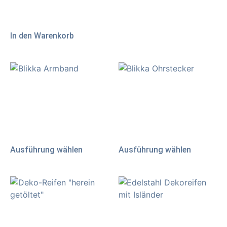
inkl. 19 % MwSt.
zzgl.
Versand
In den Warenkorb
Blikka Armband
Blikka Ohrstecker
69,00
€
119,00
€
AB:
AB:
inkl. 19 % MwSt.
inkl. 19 % MwSt.
zzgl.
Versand
zzgl.
Versand
Ausführung wählen
Ausführung wählen
Deko-Reifen „herein
Edelstahl Dekoreifen mit