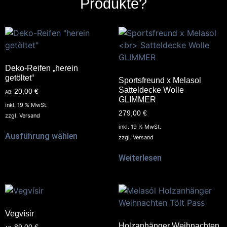
Produkte?
Deko-Reifen „herein
getöltet“
Sportsfreund x Melasol
Satteldecke Wolle
20,00
€
AB:
GLIMMER
inkl. 19 % MwSt.
279,00
€
zzgl.
Versand
inkl. 19 % MwSt.
Ausführung wählen
zzgl.
Versand
Weiterlesen
Vegvísir
Holzanhänger Weihnachten