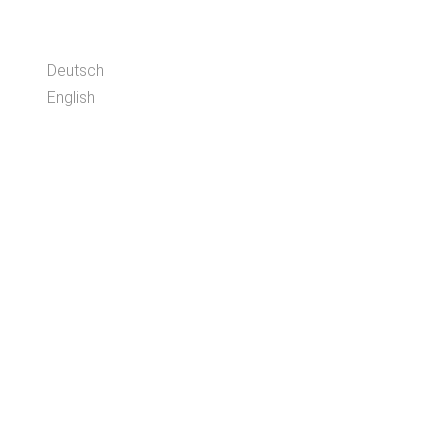
Sprachen/Languages
Deutsch
English
© melsaol.net seit 2016.