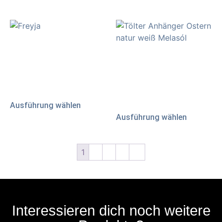
Freyja
Holzanhänger Ostern
86,00
€
AB:
4,00
€
inkl. 19 % MwSt.
zzgl.
Versand
inkl. MwSt.
zzgl.
Versand
Ausführung wählen
Ausführung wählen
1
2
3
4
→
Interessieren dich noch weitere