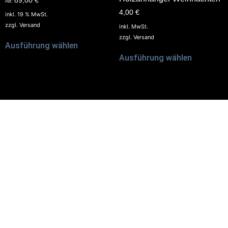
89,00
€
AB:
4,00
€
inkl. 19 % MwSt.
zzgl.
Versand
inkl. MwSt.
zzgl.
Versand
Ausführung wählen
Ausführung wählen
Shop-
Reitsport-
Informationen
Produkte
FAQ – Häufige Fragen
Trensen
Versand & Zahlung
Halfter
AGB
Zügel
Datenschutz
Steigbügelhalter
Cookie-Richtlinie (EU)
Longen
Widerruf
Sidepull
Impressum