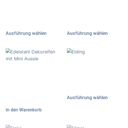
getöltet“
Isländer
20,00
€
40,00
€
AB:
inkl. 19 % MwSt.
inkl. MwSt.
zzgl.
Versand
zzgl.
Versand
Ausführung wählen
Ausführung wählen
Elding
Edelstahl Dekoreifen mit
69,00
€
AB:
Mini Aussie
inkl. 19 % MwSt.
40,00
€
zzgl.
Versand
inkl. 19 % MwSt.
Ausführung wählen
zzgl.
Versand
In den Warenkorb