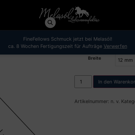
Zügel (B)
0,00
€
FineFellows Schmuck jetzt bei Melasól!
ca. 8 Wochen Fertigungszeit für Aufträge
Verwerfen
Breite
In den Warenko
Artikelnummer:
n. v.
Kateg