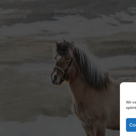
re beliebte
Besondere
F
rprodukte
Angebote
alsband
FineFellows Schmuck
einen
Geschenkpapier
rmband
Adventskalender
S
chen aus Leder
Lederworkshops
selanhänger
Lederpflege
Gutscheine
Wir v
optim
Co