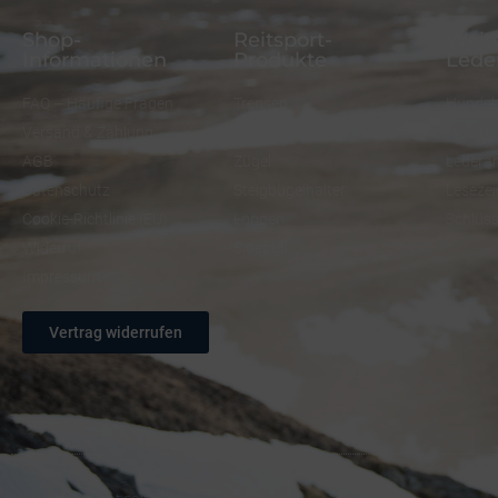
Shop-
Reitsport-
Weite
Informationen
Produkte
Lede
FAQ – Häufige Fragen
Trensen
Hundeh
Versand & Zahlung
Halfter
Hundel
AGB
Zügel
Ledera
Datenschutz
Steigbügelhalter
Lesezei
Cookie-Richtlinie (EU)
Longen
Schlüs
Widerruf
Sidepull
Impressum
Vertrag widerrufen