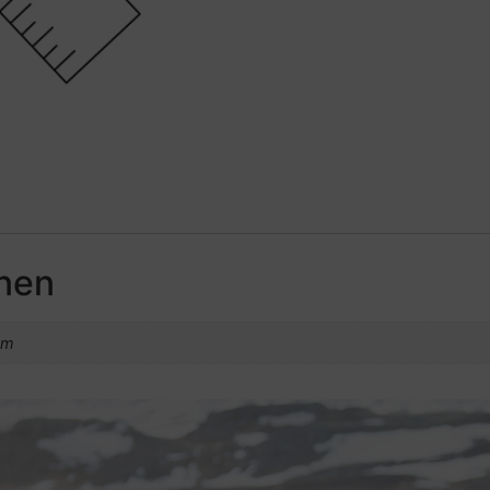
onen
mm