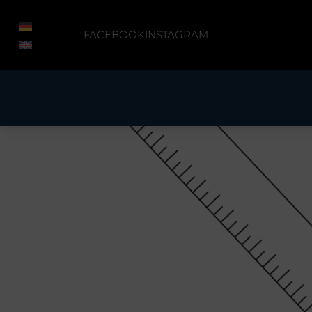
Start
/
Unkategorisiert
/ Zügel (B)
FACEBOOK
INSTAGRAM