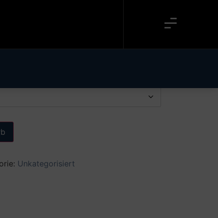
rb
orie:
Unkategorisiert