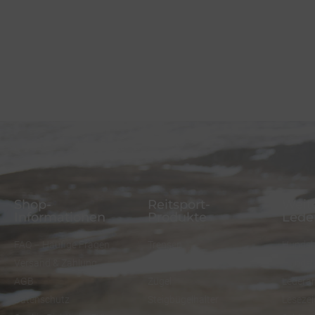
Shop-
Reitsport-
Weite
Informationen
Produkte
Lede
FAQ – Häufige Fragen
Trensen
Hundeh
Versand & Zahlung
Halfter
Hundel
AGB
Zügel
Ledera
Datenschutz
Steigbügelhalter
Lesezei