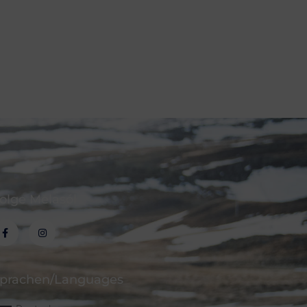
olge Melasól
prachen/Languages