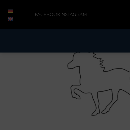
Start
/
Unkategorisiert
/ Tölter-Prägung (einz
FACEBOOK
INSTAGRAM