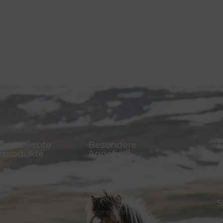
re beliebte
Besondere
F
rprodukte
Angebote
alsband
FineFellows Schmuck
einen
Geschenkpapier
rmband
Adventskalender
S
chen aus Leder
Lederworkshops