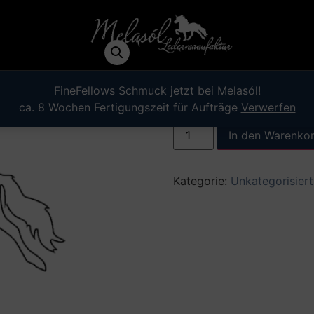
el)
Tölter-Prä
1,00
€
FineFellows Schmuck jetzt bei Melasól!
ca. 8 Wochen Fertigungszeit für Aufträge
Verwerfen
inkl. 19 % MwSt.
zzgl.
Versan
In den Warenko
Kategorie:
Unkategorisiert