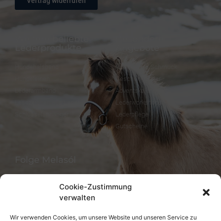
Vertrag widerrufen
Weitere beliebte
Besondere
Lederprodukte
Angebote
Hundehalsband
FineFellows Schmuck
Hundeleinen
Geschenkpapier
Lederarmband
Adventskalender
Lesezeichen aus Leder
Lederworkshops
Schlüsselanhänger
Lederpflege
Gutscheine
Folge Melasól
Cookie-Zustimmung
verwalten
Sprachen/Languages
Wir verwenden Cookies, um unsere Website und unseren Service zu