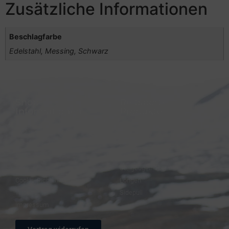
Zusätzliche Informationen
Beschlagfarbe
Edelstahl, Messing, Schwarz
Shop-
Reitsport-
Informationen
Produkte
FAQ – Häufige Fragen
Trensen
Versand & Zahlung
Halfter
AGB
Zügel
Datenschutz
Steigbügelhalter
Cookie-Richtlinie (EU)
Longen
Widerruf
Sidepull
Impressum