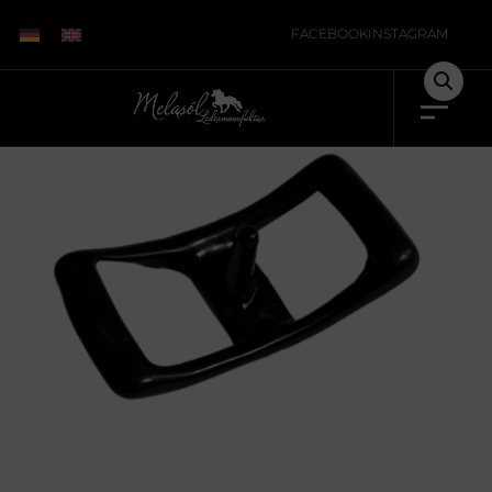
Start
/
Unkategorisiert
/ Schiffchenschnalle
FACEBOOK
INSTAGRAM