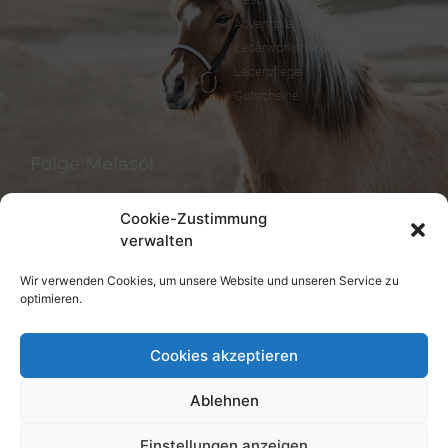
Lederarmband
Adventskalender
Lesezeichen aus Leder
Lederworkshops
Schlüsselanhänger
Lederpflege
Gutscheine
Folge Melasól
Cookie-Zustimmung
verwalten
Sprachen/Languages
Wir verwenden Cookies, um unsere Website und unseren Service zu
optimieren.
Deutsch
English
Cookies akzeptieren
Ablehnen
Einstellungen anzeigen