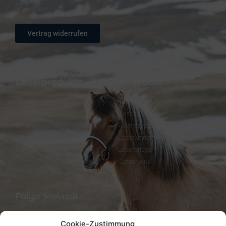
Impressum
Vertrag widerrufen
Weitere beliebte
Besondere
Lederprodukte
Angebote
Hundehalsband
FineFellows Schmuck
Hundeleinen
Geschenkpapier
Lederarmband
Adventskalender
Lesezeichen aus Leder
Lederworkshops
Schlüsselanhänger
Lederpflege
Gutscheine
Folge Melasól
Cookie-Zustimmung