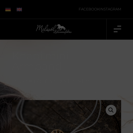
FACEBOOK
INSTAGRAM
Knapi mini
Armband
Knapi mini Armband aus Echtsilber.
Ab:
59,00
€
inkl. 19 % MwSt., zzgl.
Versand