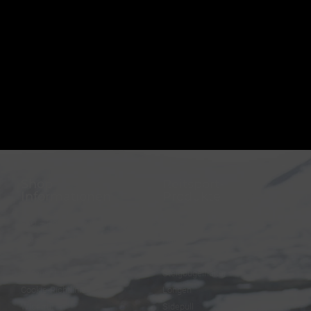
Shop-
Reitsport-
Informationen
Produkte
FAQ – Häufige Fragen
Trensen
Versand & Zahlung
Halfter
AGB
Zügel
Datenschutz
Steigbügelhalter
Cookie-Richtlinie (EU)
Longen
Widerruf
Sidepull