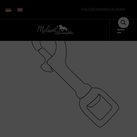
Start
/
Unkategorisiert
/ Extra-Karabiner
FACEBOOK
INSTAGRAM