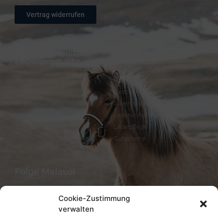
Vertrag widerrufen
Weitere beliebte
Besondere
Lederprodukte
Angebote
Hundehalsband
FineFellows Schmuck
Hundeleinen
Geschenkpapier
Lederarmband
Adventskalender
Lesezeichen aus Leder
Lederworkshops
Schlüsselanhänger
Lederpflege
Gutscheine
Folge Melasól
Cookie-Zustimmung
verwalten