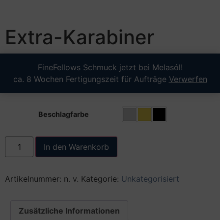
Extra-Karabiner
15,00
€
FineFellows Schmuck jetzt bei Melasól!
ca. 8 Wochen Fertigungszeit für Aufträge
Verwerfen
inkl. MwSt.
zzgl.
Versand
Beschlagfarbe
In den Warenkorb
Artikelnummer:
n. v.
Kategorie:
Unkategorisiert
Zusätzliche Informationen