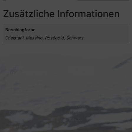
Zusätzliche Informationen
Beschlagfarbe
Edelstahl, Messing, Roségold, Schwarz
Shop-
Reitsport-
Informationen
Produkte
FAQ – Häufige Fragen
Trensen
Versand & Zahlung
Halfter
AGB
Zügel
Datenschutz
Steigbügelhalter
Cookie-Richtlinie (EU)
Longen
Widerruf
Sidepull
Impressum