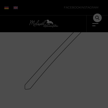
Start
/
Unkategorisiert
/ Einfaches Longenende
FACEBOOK
INSTAGRAM