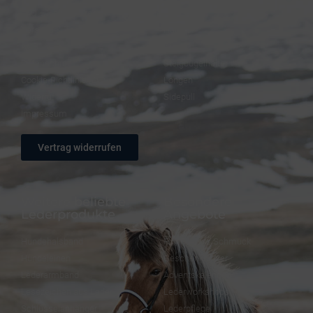
FAQ – Häufige Fragen
Trensen
Versand & Zahlung
Halfter
AGB
Zügel
Datenschutz
Steigbügelhalter
Cookie-Richtlinie (EU)
Longen
Widerruf
Sidepull
Impressum
Vertrag widerrufen
Weitere beliebte
Besondere
Lederprodukte
Angebote
Hundehalsband
FineFellows Schmuck
Hundeleinen
Geschenkpapier
Lederarmband
Adventskalender
Lesezeichen aus Leder
Lederworkshops
Schlüsselanhänger
Lederpflege