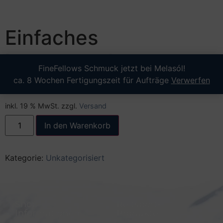
Einfaches
Longenende
FineFellows Schmuck jetzt bei Melasól!
ca. 8 Wochen Fertigungszeit für Aufträge
Verwerfen
0,00
€
inkl. 19 % MwSt.
zzgl.
Versand
In den Warenkorb
Kategorie:
Unkategorisiert
Shop-
Reitsport-
Informationen
Produkte