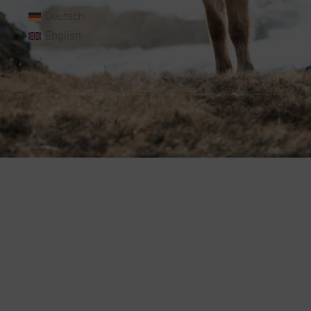
Deutsch
English
© melsaol.net seit 2016.