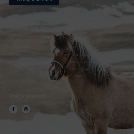
Weitere beliebte
Besondere
Lederprodukte
Angebote
Hundehalsband
FineFellows Schmuck
Hundeleinen
Geschenkpapier
Lederarmband
Adventskalender
Lesezeichen aus Leder
Lederworkshops
Schlüsselanhänger
Lederpflege
Gutscheine
Folge Melasól
Sprachen/Languages