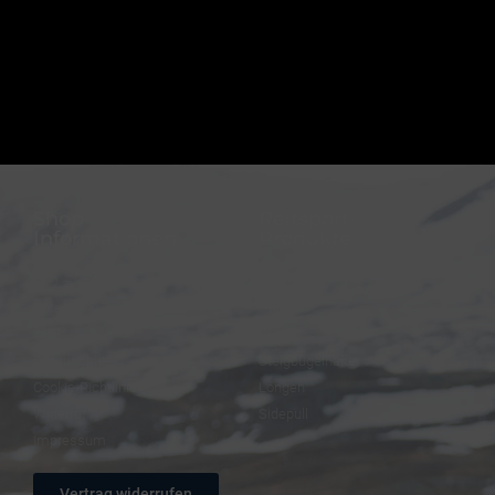
Shop-
Reitsport-
Informationen
Produkte
FAQ – Häufige Fragen
Trensen
Versand & Zahlung
Halfter
AGB
Zügel
Datenschutz
Steigbügelhalter
Cookie-Richtlinie (EU)
Longen
Widerruf
Sidepull
Impressum
Vertrag widerrufen