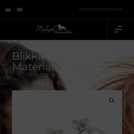
FACEBOOK
INSTAGRAM
Blikka Ohrstecker
Material
119,00
€
–
inkl. 19 % MwSt., zzgl.
Versand
135,00
€