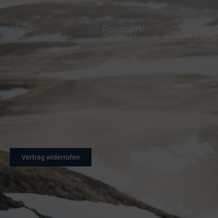
Shop-
Reitsport-
Weite
Informationen
Produkte
Lede
FAQ – Häufige Fragen
Trensen
Hundeh
Versand & Zahlung
Halfter
Hundel
AGB
Zügel
Ledera
Datenschutz
Steigbügelhalter
Lesezei
Cookie-Richtlinie (EU)
Longen
Schlüs
Widerruf
Sidepull
Impressum
Vertrag widerrufen