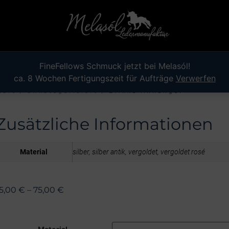
FineFellows Schmuck jetzt bei Melasól!
ca. 8 Wochen Fertigungszeit für Aufträge
Verwerfen
tart
/
Unkategorisiert
/ Blikka Anhänger
Zusätzliche Informationen
Material
silber, silber antik, vergoldet, vergoldet rosé
5,00
€
–
75,00
€