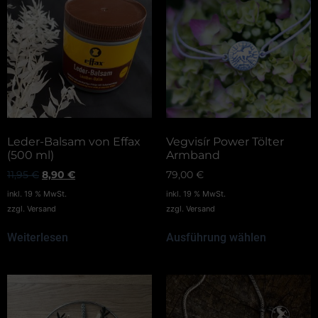
Leder-Balsam von Effax
Vegvisír Power Tölter
(500 ml)
Armband
11,95
€
8,90
€
79,00
€
inkl. 19 % MwSt.
inkl. 19 % MwSt.
zzgl.
Versand
zzgl.
Versand
Weiterlesen
Ausführung wählen