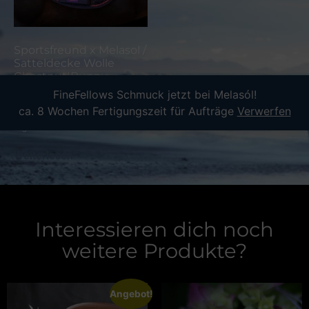
Sportsfreund x Melasol /
Satteldecke Wolle
Chestnut|Bunny
FineFellows Schmuck jetzt bei Melasól!
279,00
€
ca. 8 Wochen Fertigungszeit für Aufträge
Verwerfen
inkl. 19 % MwSt.
zzgl.
Versand
Weiterlesen
Interessieren dich noch
weitere Produkte?
Angebot!