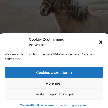
Lesezeichen aus Leder
Lederworkshops
Schlüsselanhänger
Lederpflege
Gutscheine
Folge Melasól
Cookie-Zustimmung
verwalten
Wir verwenden Cookies, um unsere Website und unseren Service zu
Sprachen/Languages
optimieren.
Deutsch
Cookies akzeptieren
Ablehnen
Einstellungen anzeigen
© melsaol.net seit 2016.
Cookie-Richtlinie
Datenschutzerklärung
Impressum