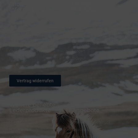
Shop-
Reitsport-
Informationen
Produkte
FAQ – Häufige Fragen
Trensen
Versand & Zahlung
Halfter
AGB
Zügel
Datenschutz
Steigbügelhalter
Cookie-Richtlinie (EU)
Longen
Widerruf
Sidepull
Impressum
Vertrag widerrufen
Weitere beliebte
Besondere
Lederprodukte
Angebote
Hundehalsband
FineFellows Schmuck
Hundeleinen
Geschenkpapier
Lederarmband
Adventskalender