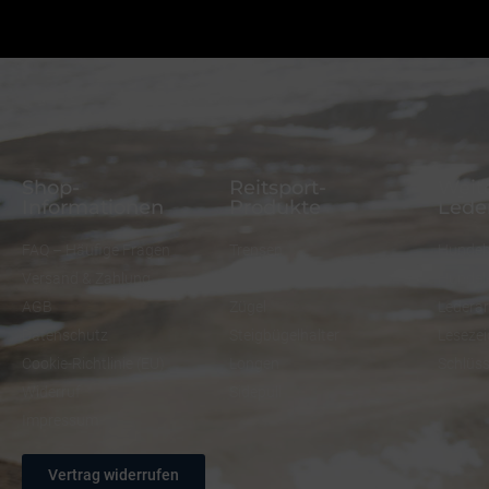
Shop-
Reitsport-
Weite
Informationen
Produkte
Lede
FAQ – Häufige Fragen
Trensen
Hundeh
Versand & Zahlung
Halfter
Hundel
AGB
Zügel
Ledera
Datenschutz
Steigbügelhalter
Lesezei
Cookie-Richtlinie (EU)
Longen
Schlüs
Widerruf
Sidepull
Impressum
Vertrag widerrufen