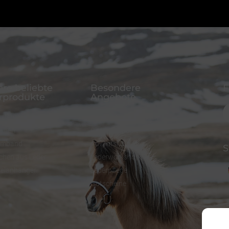
re beliebte
Besondere
F
rprodukte
Angebote
alsband
FineFellows Schmuck
einen
Geschenkpapier
rmband
Adventskalender
S
chen aus Leder
Lederworkshops
selanhänger
Lederpflege
Gutscheine