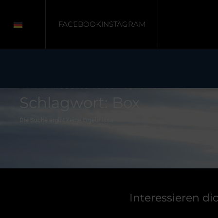
FACEBOOK
INSTAGRAM
Start
/ Produkte verschlagwortet mit „Box“
Schlagwort: Box
Die Suche ergibt keine Ergebnisse.
Interessieren d