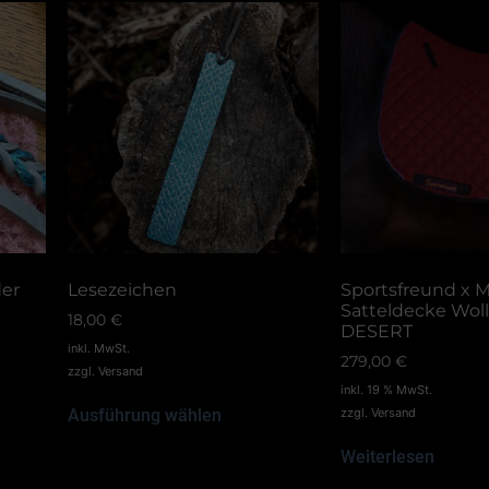
der
Lesezeichen
Sportsfreund x Me
Satteldecke Wol
18,00
€
DESERT
inkl. MwSt.
279,00
€
zzgl.
Versand
inkl. 19 % MwSt.
Ausführung wählen
zzgl.
Versand
Weiterlesen