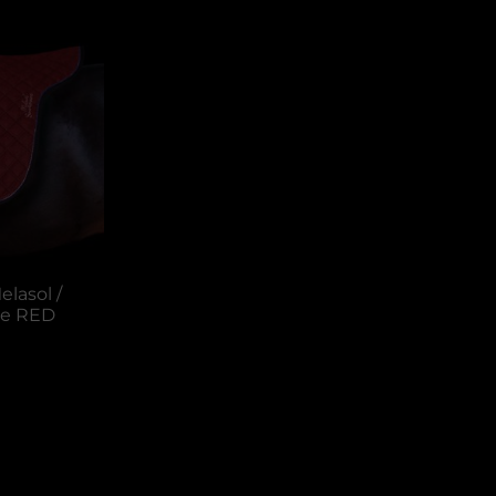
lasol /
le RED