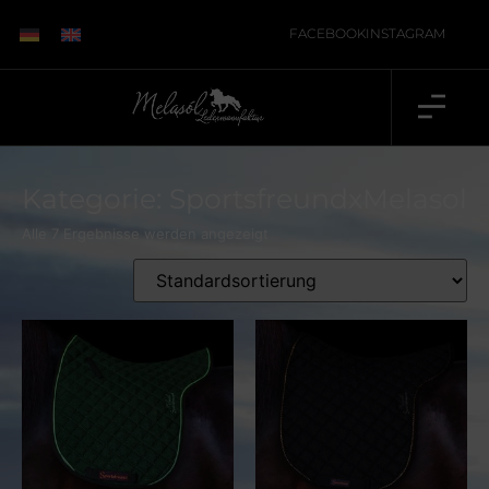
FACEBOOK
INSTAGRAM
Kategorie: SportsfreundxMelasol
Alle 7 Ergebnisse werden angezeigt