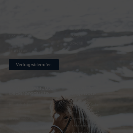
FAQ – Häufige Fragen
Trensen
Versand & Zahlung
Halfter
AGB
Zügel
Datenschutz
Steigbügelhalter
Cookie-Richtlinie (EU)
Longen
Widerruf
Sidepull
Impressum
Vertrag widerrufen
Weitere beliebte
Besondere
Lederprodukte
Angebote
Hundehalsband
FineFellows Schmuck
Hundeleinen
Geschenkpapier
Lederarmband
Adventskalender
Lesezeichen aus Leder
Lederworkshops