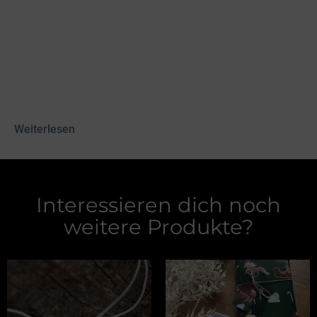
Sportsfreund x Melasol
Satteldecke Wolle
GLIMMER
279,00
€
inkl. 19 % MwSt.
zzgl.
Versand
Weiterlesen
Interessieren dich noch
weitere Produkte?