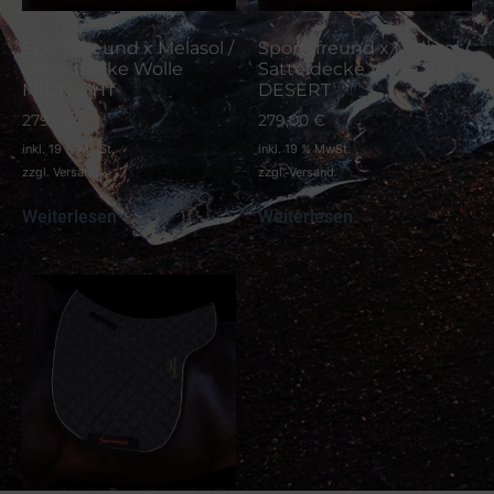
Sportsfreund x Melasol /
Sportsfreund x Melasol /
Satteldecke Wolle
Satteldecke Wolle RED
MIDNIGHT
DESERT
279,00
€
279,00
€
inkl. 19 % MwSt.
inkl. 19 % MwSt.
zzgl.
Versand
zzgl.
Versand
Weiterlesen
Weiterlesen